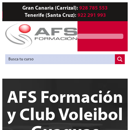
Gran Canaria (Carrizal):
928 785 553
Tenerife (Santa Cruz):
922 291 993
Servicios a Empresas
Agencia de Colocación
AFS Formación
y Club Voleibol