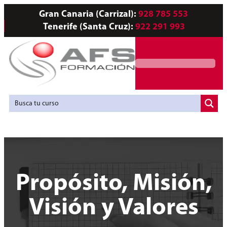
Gran Canaria (Carrizal):
928 785 553
Tenerife (Santa Cruz):
922 291 993
Servicios a Empresas
Agencia de Colocación
Propósito, Misión,
Visión y Valores