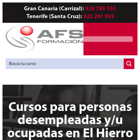
Gran Canaria (Carrizal):
928 785 553
Tenerife (Santa Cruz):
922 291 993
Servicios a Empresas
Agencia de Colocación
Cursos para personas
desempleadas y/u
ocupadas en El Hierro