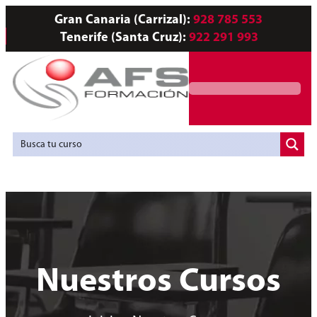
Gran Canaria (Carrizal):
928 785 553
Tenerife (Santa Cruz):
922 291 993
Servicios a Empresas
Agencia de Colocación
Nuestros Cursos