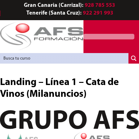
Gran Canaria (Carrizal):
928 785 553
Tenerife (Santa Cruz):
922 291 993
Agencia de Colocación
Landing – Línea 1 – Cata de
Vinos (Milanuncios)