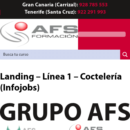
Gran Canaria (Carrizal):
928 785 553
Tenerife (Santa Cruz):
922 291 993
Agencia de Colocación
Landing – Línea 1 – Coctelería
(Infojobs)