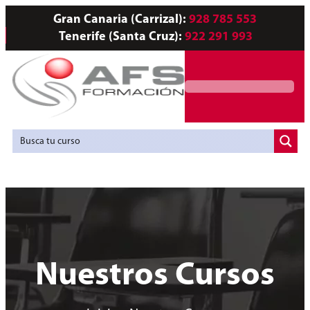
Gran Canaria (Carrizal):
928 785 553
Tenerife (Santa Cruz):
922 291 993
Servicios a Empresas
Agencia de Colocación
Nuestros Cursos