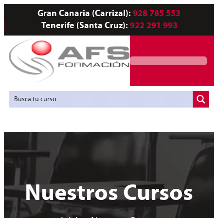
Gran Canaria (Carrizal):
928 785 553
Tenerife (Santa Cruz):
922 291 993
Servicios a Empresas
Agencia de Colocación
Nuestros Cursos