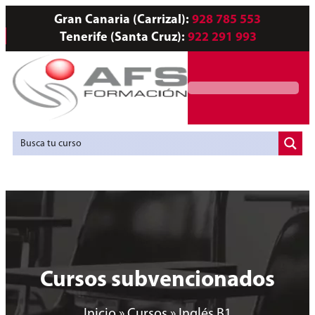
Gran Canaria (Carrizal):
928 785 553
Tenerife (Santa Cruz):
922 291 993
Servicios a Empresas
Agencia de Colocación
Cursos subvencionados
Inicio
»
Cursos
»
Inglés B1