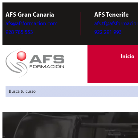
AFS Gran Canaria
AFS Tenerife
afs@afsformacion.com
afs.tf@afsformaci
928 785 553
922 291 993
Inicio