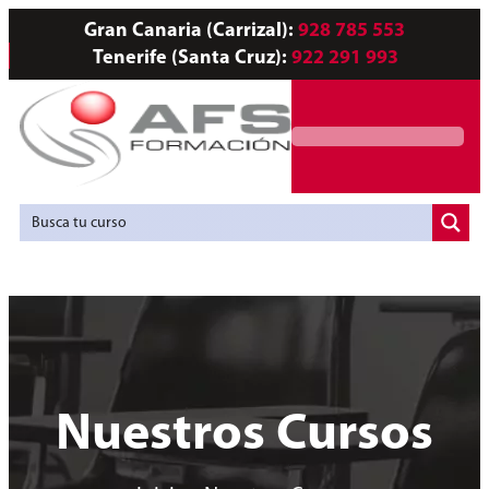
Gran Canaria (Carrizal):
928 785 553
Tenerife (Santa Cruz):
922 291 993
Servicios a Empresas
Agencia de Colocación
Nuestros Cursos