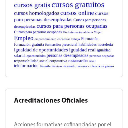
cursos gratuitos
cursos gratis
cursos online
cursos homologados
cursos
para personas desempleadas
Cursos para personas
cursos para personas ocupadas
desempleadas
Cursos para personas ocupadas
Día Internacional de la Mujer
Empleo
Formación
emprendimiento
encontrar trabajo
formación gratuita
formación presencial
habilidades
hostelería
igualdad de oportunidades
igualdad real
igualdad
personas desempleadas
salarial
oportunidades
personas ocupadas
restauración
responsabilidad social corporativa
retail
teleformación
Tenerife
técnicas de estudio
valores
violencia de género
Acreditaciones Oficiales
Acciones formativas cofinanciadas por el