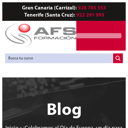
Gran Canaria (Carrizal):
928 785 553
Tenerife (Santa Cruz):
922 291 993
Servicios a Empresas
Agencia de Colocación
Blog