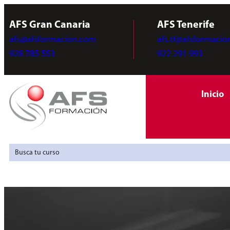
AFS Gran Canaria
AFS Tenerife
afs@afsformacion.com
afs.tf@afsformaci
928 785 553
922 291 993
Inicio