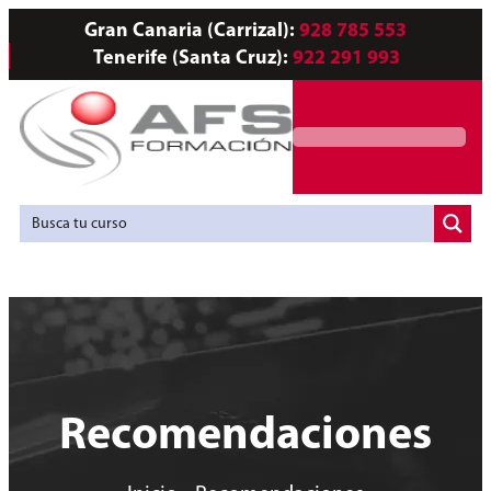
Gran Canaria (Carrizal):
928 785 553
Tenerife (Santa Cruz):
922 291 993
Servicios a Empresas
Agencia de Colocación
Recomendaciones