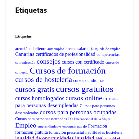
Etiquetas
Etiquetas
atención al cliente
brecha salarial
autoempleo
búsqueda de empleo
Canarias
certificados de profesionalidad
competencias
consejos
cursos con certificado
comunicación
cursos de
Cursos de formación
comercio
cursos de hostelería
cursos de idiomas
cursos gratuitos
cursos gratis
cursos online
cursos homologados
cursos
para personas desempleadas
Cursos para personas
cursos para personas ocupadas
desempleadas
Cursos para personas ocupadas
Día Internacional de la Mujer
Empleo
Formación
emprendimiento
encontrar trabajo
formación gratuita
formación presencial
habilidades
hostelería
igualdad de oportunidades
igualdad real
igualdad