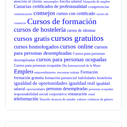
atención al cliente
brecha salarial
autoempleo
búsqueda de empleo
Canarias
certificados de profesionalidad
competencias
consejos
cursos con certificado
comunicación
cursos de
Cursos de formación
comercio
cursos de hostelería
cursos de idiomas
cursos gratuitos
cursos gratis
cursos online
cursos homologados
cursos
para personas desempleadas
Cursos para personas
cursos para personas ocupadas
desempleadas
Cursos para personas ocupadas
Día Internacional de la Mujer
Empleo
Formación
emprendimiento
encontrar trabajo
formación gratuita
formación presencial
habilidades
hostelería
igualdad de oportunidades
igualdad real
igualdad
personas desempleadas
salarial
oportunidades
personas ocupadas
restauración
responsabilidad social corporativa
retail
teleformación
Tenerife
técnicas de estudio
valores
violencia de género