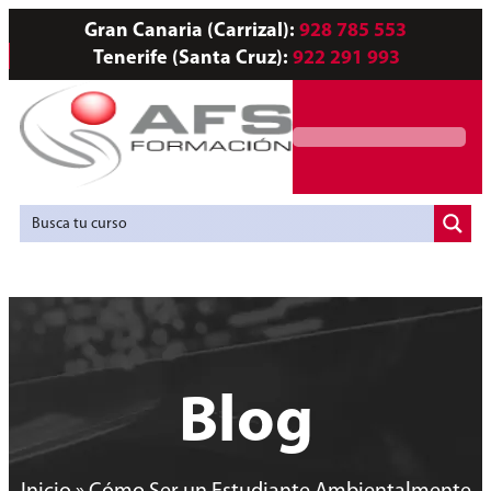
Gran Canaria (Carrizal):
928 785 553
Tenerife (Santa Cruz):
922 291 993
Servicios a Empresas
Agencia de Colocación
Blog