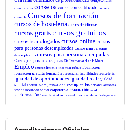
Canarias
certificados de profesionalidad
competencias
consejos
cursos con certificado
comunicación
cursos de
Cursos de formación
comercio
cursos de hostelería
cursos de idiomas
cursos gratuitos
cursos gratis
cursos online
cursos homologados
cursos
para personas desempleadas
Cursos para personas
cursos para personas ocupadas
desempleadas
Cursos para personas ocupadas
Día Internacional de la Mujer
Empleo
Formación
emprendimiento
encontrar trabajo
formación gratuita
formación presencial
habilidades
hostelería
igualdad de oportunidades
igualdad real
igualdad
personas desempleadas
salarial
oportunidades
personas ocupadas
restauración
responsabilidad social corporativa
retail
teleformación
Tenerife
técnicas de estudio
valores
violencia de género