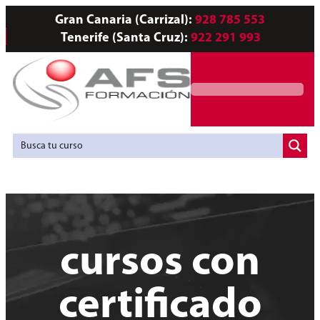
Gran Canaria (Carrizal):
928 785 553
Tenerife (Santa Cruz):
922 291 993
Servicios a Empresas
Agencia de Colocación
cursos con
certificado