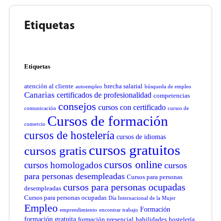
Etiquetas
Etiquetas
atención al cliente
brecha salarial
autoempleo
búsqueda de empleo
Canarias
certificados de profesionalidad
competencias
consejos
cursos con certificado
comunicación
cursos de
Cursos de formación
comercio
cursos de hostelería
cursos de idiomas
cursos gratuitos
cursos gratis
cursos online
cursos homologados
cursos
para personas desempleadas
Cursos para personas
cursos para personas ocupadas
desempleadas
Cursos para personas ocupadas
Día Internacional de la Mujer
Empleo
Formación
emprendimiento
encontrar trabajo
formación gratuita
formación presencial
habilidades
hostelería