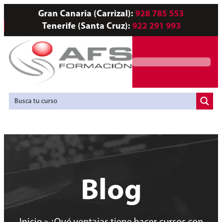
Gran Canaria (Carrizal):
928 785 553
Tenerife (Santa Cruz):
922 291 993
Servicios a Empresas
Agencia de Colocación
Blog