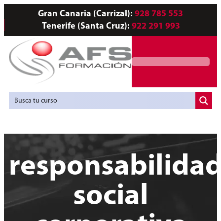
Gran Canaria (Carrizal):
928 785 553
Tenerife (Santa Cruz):
922 291 993
Servicios a Empresas
Agencia de Colocación
responsabilida
social