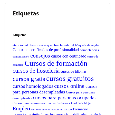
Etiquetas
Etiquetas
atención al cliente
brecha salarial
autoempleo
búsqueda de empleo
Canarias
certificados de profesionalidad
competencias
consejos
cursos con certificado
comunicación
cursos de
Cursos de formación
comercio
cursos de hostelería
cursos de idiomas
cursos gratuitos
cursos gratis
cursos online
cursos homologados
cursos
para personas desempleadas
Cursos para personas
cursos para personas ocupadas
desempleadas
Cursos para personas ocupadas
Día Internacional de la Mujer
Empleo
Formación
emprendimiento
encontrar trabajo
formación gratuita
formación presencial
habilidades
hostelería