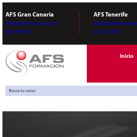
AFS Gran Canaria
AFS Tenerife
afs@afsformacion.com
afs.tf@afsformaci
928 785 553
922 291 993
Inicio