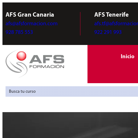
AFS Gran Canaria
AFS Tenerife
afs@afsformacion.com
afs.tf@afsformaci
928 785 553
922 291 993
Inicio