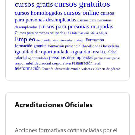
cursos gratuitos
cursos gratis
cursos online
cursos homologados
cursos
para personas desempleadas
Cursos para personas
cursos para personas ocupadas
desempleadas
Cursos para personas ocupadas
Día Internacional de la Mujer
Empleo
Formación
emprendimiento
encontrar trabajo
formación gratuita
formación presencial
habilidades
hostelería
igualdad de oportunidades
igualdad real
igualdad
personas desempleadas
salarial
oportunidades
personas ocupadas
restauración
responsabilidad social corporativa
retail
teleformación
Tenerife
técnicas de estudio
valores
violencia de género
Acreditaciones Oficiales
Acciones formativas cofinanciadas por el