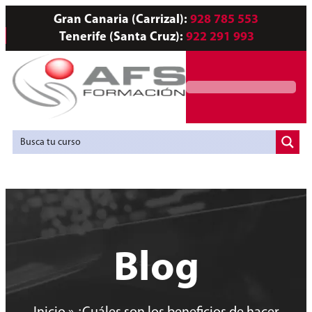
Gran Canaria (Carrizal):
928 785 553
Tenerife (Santa Cruz):
922 291 993
Servicios a Empresas
Agencia de Colocación
Blog