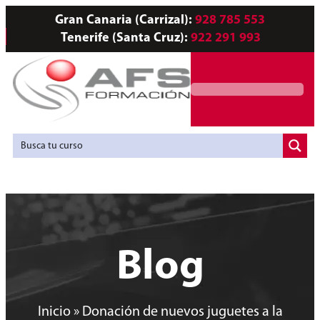
Gran Canaria (Carrizal):
928 785 553
Tenerife (Santa Cruz):
922 291 993
Servicios a Empresas
Agencia de Colocación
Blog
Inicio
»
Donación de nuevos juguetes a la