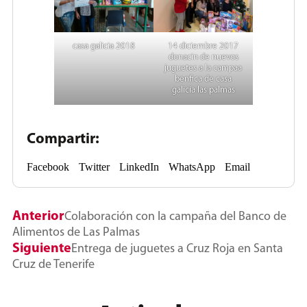
casa galicia 2018
14 diciembre 2017
donacin de nuevos
juguetes a la campaa
benfica de casa
galicia las palmas
Compartir:
Facebook
Twitter
LinkedIn
WhatsApp
Email
Anterior
Colaboración con la campaña del Banco de
Alimentos de Las Palmas
Siguiente
Entrega de juguetes a Cruz Roja en Santa
Cruz de Tenerife