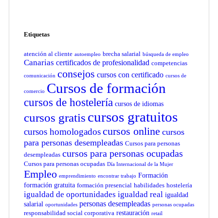
Etiquetas
atención al cliente
brecha salarial
autoempleo
búsqueda de empleo
Canarias
certificados de profesionalidad
competencias
consejos
cursos con certificado
comunicación
cursos de
Cursos de formación
comercio
cursos de hostelería
cursos de idiomas
cursos gratuitos
cursos gratis
cursos online
cursos homologados
cursos
para personas desempleadas
Cursos para personas
cursos para personas ocupadas
desempleadas
Cursos para personas ocupadas
Día Internacional de la Mujer
Empleo
Formación
emprendimiento
encontrar trabajo
formación gratuita
formación presencial
habilidades
hostelería
igualdad de oportunidades
igualdad real
igualdad
personas desempleadas
salarial
oportunidades
personas ocupadas
restauración
responsabilidad social corporativa
retail