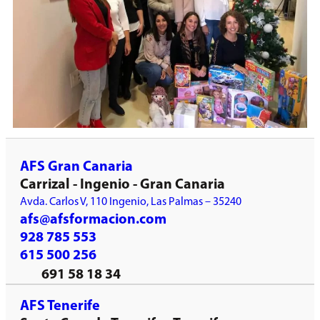
AFS Gran Canaria
Carrizal - Ingenio - Gran Canaria
Avda. Carlos V, 110 Ingenio, Las Palmas – 35240
afs@afsformacion.com
928 785 553
615 500 256
691 58 18 34
AFS Tenerife