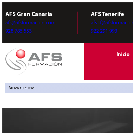
AFS Gran Canaria
AFS Tenerife
afs@afsformacion.com
afs.tf@afsformaci
928 785 553
922 291 993
Inicio