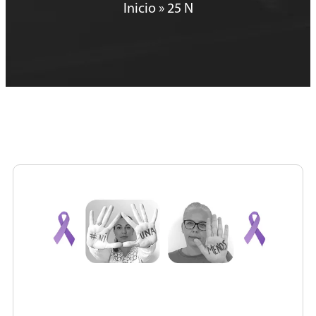
Inicio
»
25 N