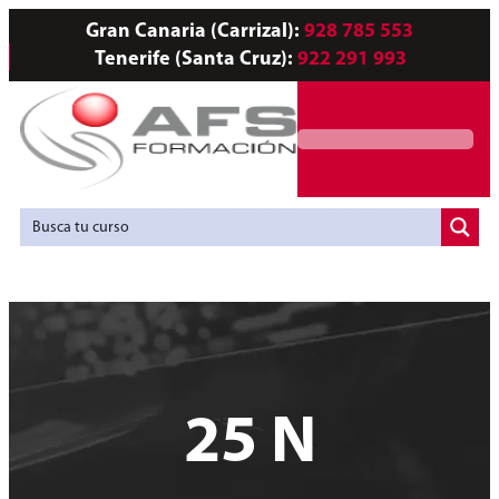
Gran Canaria (Carrizal):
928 785 553
Tenerife (Santa Cruz):
922 291 993
Servicios a Empresas
Agencia de Colocación
25 N