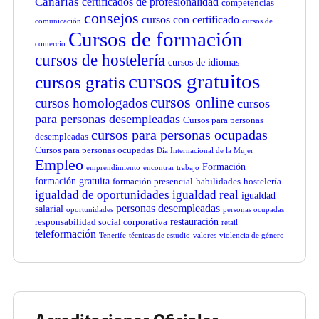
Canarias
certificados de profesionalidad
competencias
consejos
cursos con certificado
comunicación
cursos de
Cursos de formación
comercio
cursos de hostelería
cursos de idiomas
cursos gratuitos
cursos gratis
cursos online
cursos homologados
cursos
para personas desempleadas
Cursos para personas
cursos para personas ocupadas
desempleadas
Cursos para personas ocupadas
Día Internacional de la Mujer
Empleo
Formación
emprendimiento
encontrar trabajo
formación gratuita
formación presencial
habilidades
hostelería
igualdad de oportunidades
igualdad real
igualdad
personas desempleadas
salarial
oportunidades
personas ocupadas
restauración
responsabilidad social corporativa
retail
teleformación
Tenerife
técnicas de estudio
valores
violencia de género