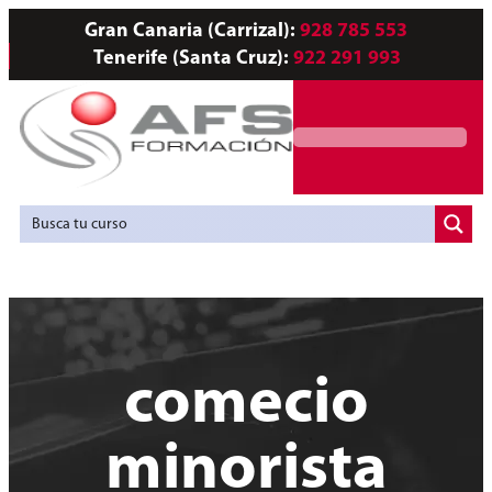
Gran Canaria (Carrizal):
928 785 553
Tenerife (Santa Cruz):
922 291 993
Servicios a Empresas
Agencia de Colocación
comecio
minorista