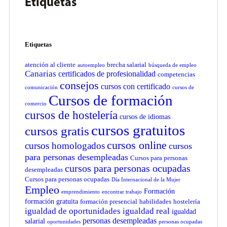
Etiquetas
Etiquetas
atención al cliente
brecha salarial
autoempleo
búsqueda de empleo
Canarias
certificados de profesionalidad
competencias
consejos
cursos con certificado
comunicación
cursos de
Cursos de formación
comercio
cursos de hostelería
cursos de idiomas
cursos gratuitos
cursos gratis
cursos online
cursos homologados
cursos
para personas desempleadas
Cursos para personas
cursos para personas ocupadas
desempleadas
Cursos para personas ocupadas
Día Internacional de la Mujer
Empleo
Formación
emprendimiento
encontrar trabajo
formación gratuita
formación presencial
habilidades
hostelería
igualdad de oportunidades
igualdad real
igualdad
personas desempleadas
salarial
oportunidades
personas ocupadas