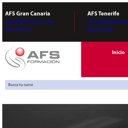
AFS Gran Canaria
AFS Tenerife
afs@afsformacion.com
afs.tf@afsformaci
928 785 553
922 291 993
Inicio