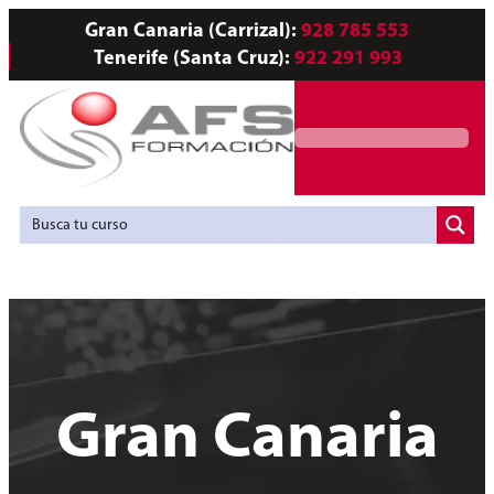
Gran Canaria (Carrizal):
928 785 553
Tenerife (Santa Cruz):
922 291 993
Servicios a Empresas
Agencia de Colocación
Gran Canaria