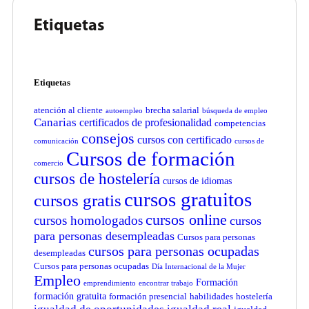
Etiquetas
Etiquetas
atención al cliente
brecha salarial
autoempleo
búsqueda de empleo
Canarias
certificados de profesionalidad
competencias
consejos
cursos con certificado
comunicación
cursos de
Cursos de formación
comercio
cursos de hostelería
cursos de idiomas
cursos gratuitos
cursos gratis
cursos online
cursos homologados
cursos
para personas desempleadas
Cursos para personas
cursos para personas ocupadas
desempleadas
Cursos para personas ocupadas
Día Internacional de la Mujer
Empleo
Formación
emprendimiento
encontrar trabajo
formación gratuita
formación presencial
habilidades
hostelería