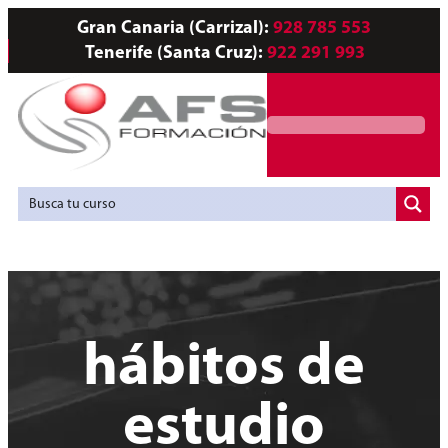
Gran Canaria (Carrizal):
928 785 553
Tenerife (Santa Cruz):
922 291 993
Servicios a Empresas
Agencia de Colocación
hábitos de
estudio