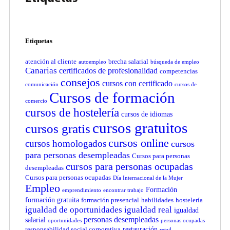
Etiquetas
atención al cliente
brecha salarial
autoempleo
búsqueda de empleo
Canarias
certificados de profesionalidad
competencias
consejos
cursos con certificado
comunicación
cursos de
Cursos de formación
comercio
cursos de hostelería
cursos de idiomas
cursos gratuitos
cursos gratis
cursos online
cursos homologados
cursos
para personas desempleadas
Cursos para personas
cursos para personas ocupadas
desempleadas
Cursos para personas ocupadas
Día Internacional de la Mujer
Empleo
Formación
emprendimiento
encontrar trabajo
formación gratuita
formación presencial
habilidades
hostelería
igualdad de oportunidades
igualdad real
igualdad
personas desempleadas
salarial
oportunidades
personas ocupadas
restauración
responsabilidad social corporativa
retail