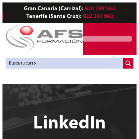
Gran Canaria (Carrizal):
928 785 553
Tenerife (Santa Cruz):
922 291 993
Servicios a Empresas
Agencia de Colocación
LinkedIn