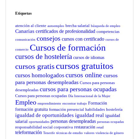
Etiquetas
atención al cliente
brecha salarial
autoempleo
búsqueda de empleo
Canarias
certificados de profesionalidad
competencias
consejos
cursos con certificado
comunicación
cursos de
Cursos de formación
comercio
cursos de hostelería
cursos de idiomas
cursos gratuitos
cursos gratis
cursos online
cursos homologados
cursos
para personas desempleadas
Cursos para personas
cursos para personas ocupadas
desempleadas
Cursos para personas ocupadas
Día Internacional de la Mujer
Empleo
Formación
emprendimiento
encontrar trabajo
formación gratuita
formación presencial
habilidades
hostelería
igualdad de oportunidades
igualdad real
igualdad
personas desempleadas
salarial
oportunidades
personas ocupadas
restauración
responsabilidad social corporativa
retail
teleformación
Tenerife
técnicas de estudio
valores
violencia de género