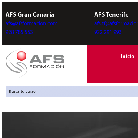
AFS Gran Canaria
AFS Tenerife
afs@afsformacion.com
afs.tf@afsformaci
928 785 553
922 291 993
Inicio