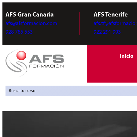
AFS Gran Canaria
AFS Tenerife
afs@afsformacion.com
afs.tf@afsformaci
928 785 553
922 291 993
Inicio