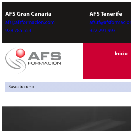
AFS Gran Canaria
AFS Tenerife
afs@afsformacion.com
afs.tf@afsformaci
928 785 553
922 291 993
Inicio