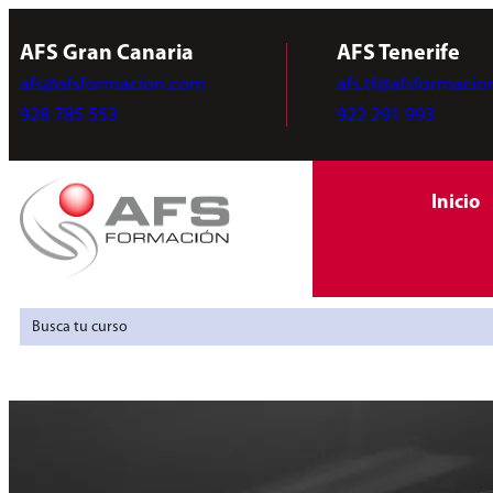
AFS Gran Canaria
AFS Tenerife
afs@afsformacion.com
afs.tf@afsformaci
928 785 553
922 291 993
Inicio