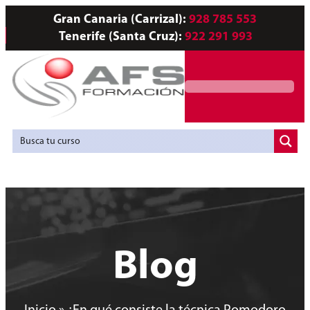
Gran Canaria (Carrizal):
928 785 553
Tenerife (Santa Cruz):
922 291 993
Servicios a Empresas
Agencia de Colocación
Blog