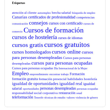
Etiquetas
atención al cliente
brecha salarial
autoempleo
búsqueda de empleo
Canarias
certificados de profesionalidad
competencias
consejos
cursos con certificado
comunicación
cursos de
Cursos de formación
comercio
cursos de hostelería
cursos de idiomas
cursos gratuitos
cursos gratis
cursos online
cursos homologados
cursos
para personas desempleadas
Cursos para personas
cursos para personas ocupadas
desempleadas
Cursos para personas ocupadas
Día Internacional de la Mujer
Empleo
Formación
emprendimiento
encontrar trabajo
formación gratuita
formación presencial
habilidades
hostelería
igualdad de oportunidades
igualdad real
igualdad
personas desempleadas
salarial
oportunidades
personas ocupadas
restauración
responsabilidad social corporativa
retail
teleformación
Tenerife
técnicas de estudio
valores
violencia de género