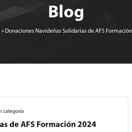
Blog
o
»
Donaciones Navideñas Solidarias de AFS Formació
n categoría
ias de AFS Formación 2024