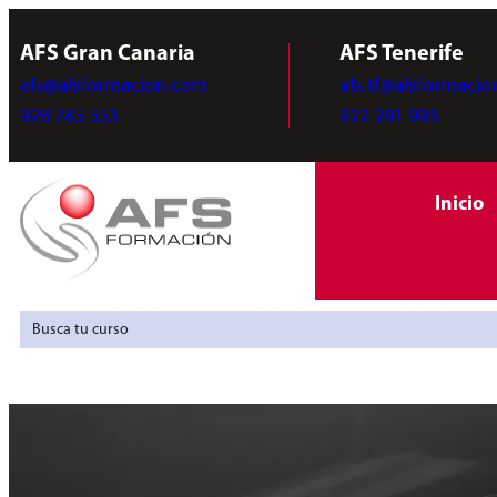
AFS Gran Canaria
AFS Tenerife
afs@afsformacion.com
afs.tf@afsformaci
928 785 553
922 291 993
Inicio