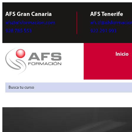
AFS Gran Canaria
AFS Tenerife
afs@afsformacion.com
afs.tf@afsformaci
928 785 553
922 291 993
Inicio