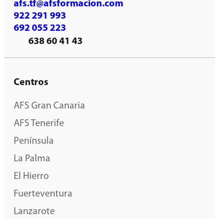
afs.tf@afsformacion.com
922 291 993
692 055 223
638 60 41 43
Centros
AFS Gran Canaria
AFS Tenerife
Península
La Palma
El Hierro
Fuerteventura
Lanzarote