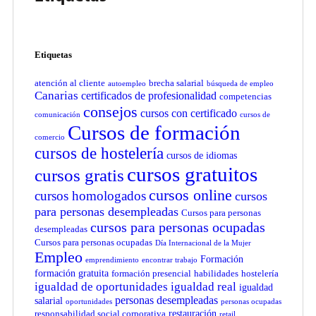
Etiquetas
atención al cliente
brecha salarial
autoempleo
búsqueda de empleo
Canarias
certificados de profesionalidad
competencias
consejos
cursos con certificado
comunicación
cursos de
Cursos de formación
comercio
cursos de hostelería
cursos de idiomas
cursos gratuitos
cursos gratis
cursos online
cursos homologados
cursos
para personas desempleadas
Cursos para personas
cursos para personas ocupadas
desempleadas
Cursos para personas ocupadas
Día Internacional de la Mujer
Empleo
Formación
emprendimiento
encontrar trabajo
formación gratuita
formación presencial
habilidades
hostelería
igualdad de oportunidades
igualdad real
igualdad
personas desempleadas
salarial
oportunidades
personas ocupadas
restauración
responsabilidad social corporativa
retail