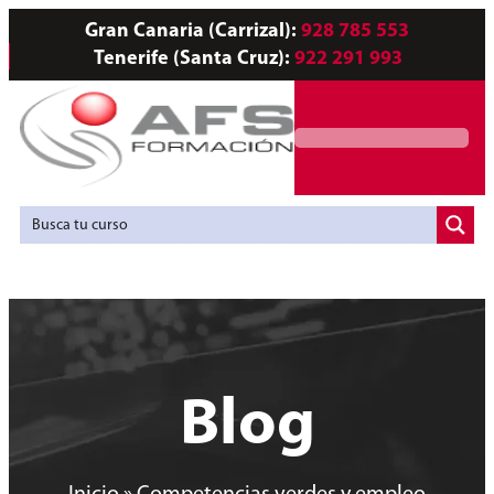
Gran Canaria (Carrizal):
928 785 553
Tenerife (Santa Cruz):
922 291 993
Servicios a Empresas
Agencia de Colocación
Blog