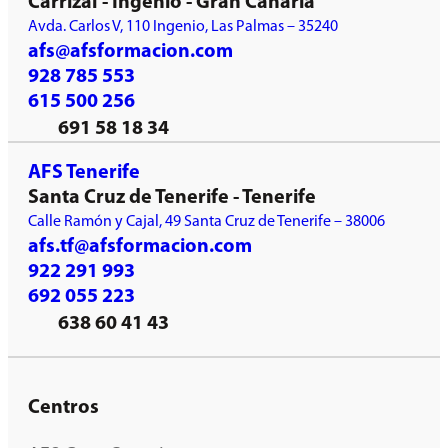
Carrizal - Ingenio - Gran Canaria
Avda. Carlos V, 110 Ingenio, Las Palmas – 35240
afs@afsformacion.com
928 785 553
615 500 256
691 58 18 34
AFS Tenerife
Santa Cruz de Tenerife - Tenerife
Calle Ramón y Cajal, 49 Santa Cruz de Tenerife – 38006
afs.tf@afsformacion.com
922 291 993
692 055 223
638 60 41 43
Centros