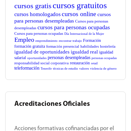
cursos gratuitos
cursos gratis
cursos online
cursos homologados
cursos
para personas desempleadas
Cursos para personas
cursos para personas ocupadas
desempleadas
Cursos para personas ocupadas
Día Internacional de la Mujer
Empleo
Formación
emprendimiento
encontrar trabajo
formación gratuita
formación presencial
habilidades
hostelería
igualdad de oportunidades
igualdad real
igualdad
personas desempleadas
salarial
oportunidades
personas ocupadas
restauración
responsabilidad social corporativa
retail
teleformación
Tenerife
técnicas de estudio
valores
violencia de género
Acreditaciones Oficiales
Acciones formativas cofinanciadas por el