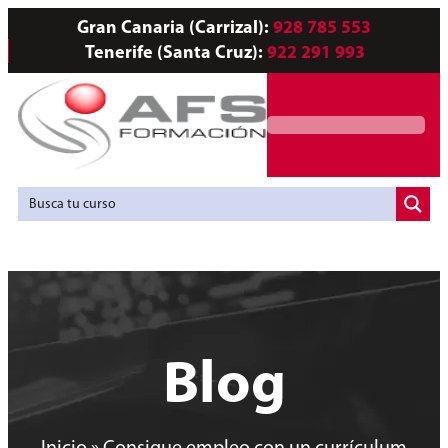
Gran Canaria (Carrizal):
928 785 553
Tenerife (Santa Cruz):
922 291 993
Servicios a Empresas
Agencia de Colocación
Blog