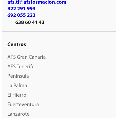
afs.tf@afsformacion.com
922 291 993
692 055 223
638 60 41 43
Centros
AFS Gran Canaria
AFS Tenerife
Península
La Palma
El Hierro
Fuerteventura
Lanzarote