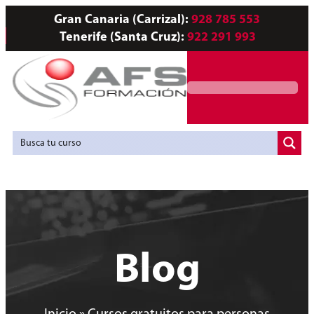
Gran Canaria (Carrizal):
928 785 553
Tenerife (Santa Cruz):
922 291 993
Servicios a Empresas
Agencia de Colocación
Blog