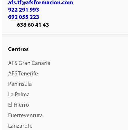
afs.tf@afsformacion.com
922 291 993
692 055 223
638 60 41 43
Centros
AFS Gran Canaria
AFS Tenerife
Península
La Palma
El Hierro
Fuerteventura
Lanzarote