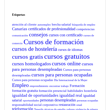
Etiquetas
atención al cliente
brecha salarial
autoempleo
búsqueda de empleo
Canarias
certificados de profesionalidad
competencias
consejos
cursos con certificado
comunicación
cursos de
Cursos de formación
comercio
cursos de hostelería
cursos de idiomas
cursos gratuitos
cursos gratis
cursos online
cursos homologados
cursos
para personas desempleadas
Cursos para personas
cursos para personas ocupadas
desempleadas
Cursos para personas ocupadas
Día Internacional de la Mujer
Empleo
Formación
emprendimiento
encontrar trabajo
formación gratuita
formación presencial
habilidades
hostelería
igualdad de oportunidades
igualdad real
igualdad
personas desempleadas
salarial
oportunidades
personas ocupadas
restauración
responsabilidad social corporativa
retail
teleformación
Tenerife
técnicas de estudio
valores
violencia de género