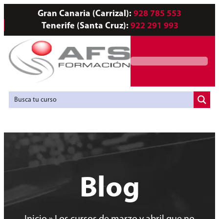
Gran Canaria (Carrizal):
928 785 553
Tenerife (Santa Cruz):
922 291 993
Servicios a Empresas
Agencia de Colocación
Blog