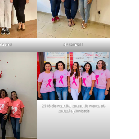
nta cruz
afs carrizal 1
2018 dia mundial cancer de mama afs
carrizal optimizada