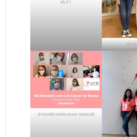
afs tf 1
afs sa
d mundial contra cancer mama afs