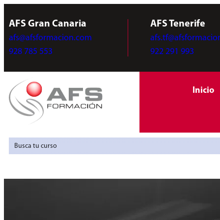
AFS Gran Canaria
AFS Tenerife
afs@afsformacion.com
afs.tf@afsformaci
928 785 553
922 291 993
Inicio