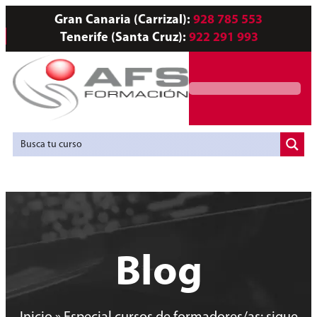
Gran Canaria (Carrizal):
928 785 553
Tenerife (Santa Cruz):
922 291 993
Servicios a Empresas
Agencia de Colocación
Blog