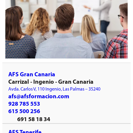
AFS Gran Canaria
Carrizal - Ingenio - Gran Canaria
Avda. Carlos V, 110 Ingenio, Las Palmas – 35240
afs@afsformacion.com
928 785 553
615 500 256
691 58 18 34
AFS Tenerife