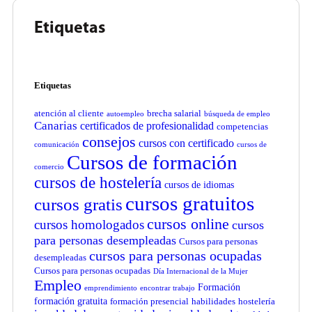
Etiquetas
Etiquetas
atención al cliente
brecha salarial
autoempleo
búsqueda de empleo
Canarias
certificados de profesionalidad
competencias
consejos
cursos con certificado
comunicación
cursos de
Cursos de formación
comercio
cursos de hostelería
cursos de idiomas
cursos gratuitos
cursos gratis
cursos online
cursos homologados
cursos
para personas desempleadas
Cursos para personas
cursos para personas ocupadas
desempleadas
Cursos para personas ocupadas
Día Internacional de la Mujer
Empleo
Formación
emprendimiento
encontrar trabajo
formación gratuita
formación presencial
habilidades
hostelería