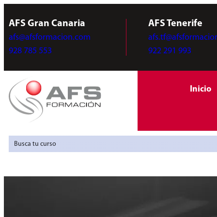
AFS Gran Canaria
AFS Tenerife
afs@afsformacion.com
afs.tf@afsformaci
928 785 553
922 291 993
Inicio