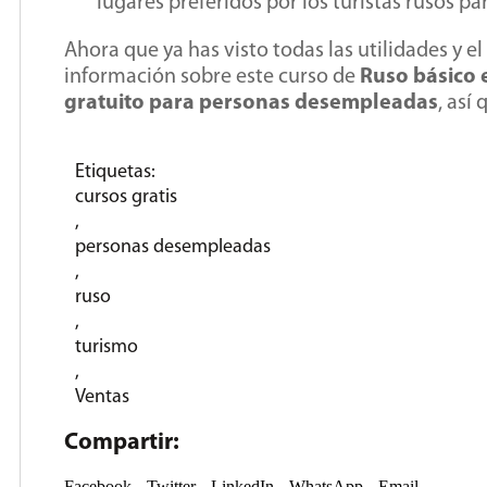
lugares preferidos por los turistas rusos p
Ahora que ya has visto todas las utilidades y e
información sobre este curso de
Ruso básico 
gratuito para personas desempleadas
, así 
Etiquetas:
cursos gratis
,
personas desempleadas
,
ruso
,
turismo
,
Ventas
Compartir:
Facebook
Twitter
LinkedIn
WhatsApp
Email