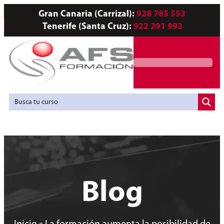
Gran Canaria (Carrizal):
928 785 553
Tenerife (Santa Cruz):
922 291 993
Servicios a Empresas
Agencia de Colocación
Blog