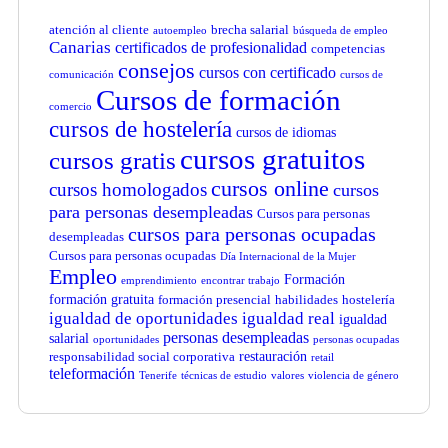
atención al cliente
brecha salarial
autoempleo
búsqueda de empleo
Canarias
certificados de profesionalidad
competencias
consejos
cursos con certificado
comunicación
cursos de
Cursos de formación
comercio
cursos de hostelería
cursos de idiomas
cursos gratuitos
cursos gratis
cursos online
cursos homologados
cursos
para personas desempleadas
Cursos para personas
cursos para personas ocupadas
desempleadas
Cursos para personas ocupadas
Día Internacional de la Mujer
Empleo
Formación
emprendimiento
encontrar trabajo
formación gratuita
formación presencial
habilidades
hostelería
igualdad de oportunidades
igualdad real
igualdad
personas desempleadas
salarial
oportunidades
personas ocupadas
restauración
responsabilidad social corporativa
retail
teleformación
Tenerife
técnicas de estudio
valores
violencia de género