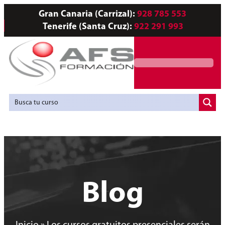
Gran Canaria (Carrizal):
928 785 553
Tenerife (Santa Cruz):
922 291 993
Servicios a Empresas
Agencia de Colocación
Blog