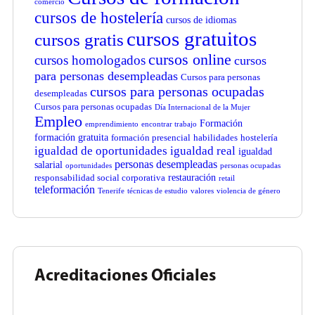
comercio
cursos de hostelería
cursos de idiomas
cursos gratuitos
cursos gratis
cursos online
cursos homologados
cursos
para personas desempleadas
Cursos para personas
cursos para personas ocupadas
desempleadas
Cursos para personas ocupadas
Día Internacional de la Mujer
Empleo
Formación
emprendimiento
encontrar trabajo
formación gratuita
formación presencial
habilidades
hostelería
igualdad de oportunidades
igualdad real
igualdad
personas desempleadas
salarial
oportunidades
personas ocupadas
restauración
responsabilidad social corporativa
retail
teleformación
Tenerife
técnicas de estudio
valores
violencia de género
Acreditaciones Oficiales