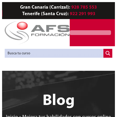
Gran Canaria (Carrizal):
928 785 553
Tenerife (Santa Cruz):
922 291 993
Servicios a Empresas
Agencia de Colocación
Blog