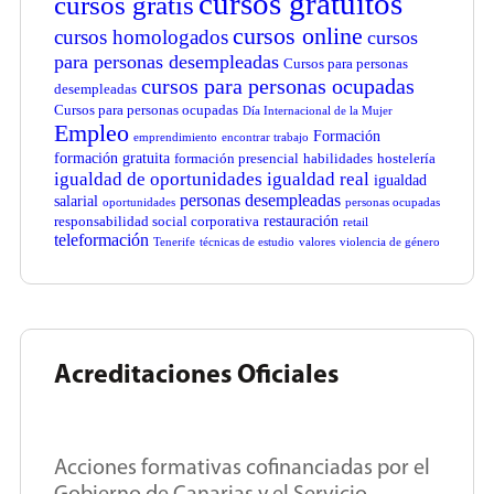
cursos gratuitos
cursos gratis
cursos online
cursos homologados
cursos
para personas desempleadas
Cursos para personas
cursos para personas ocupadas
desempleadas
Cursos para personas ocupadas
Día Internacional de la Mujer
Empleo
Formación
emprendimiento
encontrar trabajo
formación gratuita
formación presencial
habilidades
hostelería
igualdad de oportunidades
igualdad real
igualdad
personas desempleadas
salarial
oportunidades
personas ocupadas
restauración
responsabilidad social corporativa
retail
teleformación
Tenerife
técnicas de estudio
valores
violencia de género
Acreditaciones Oficiales
Acciones formativas cofinanciadas por el