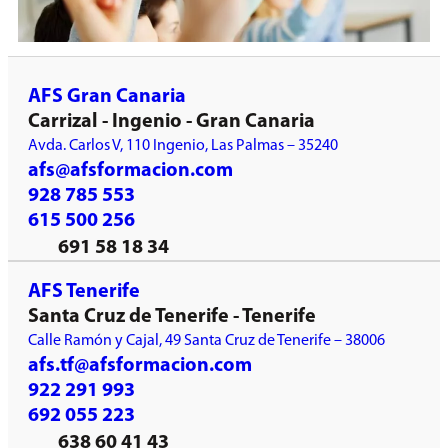
AFS Gran Canaria
Carrizal - Ingenio - Gran Canaria
Avda. Carlos V, 110 Ingenio, Las Palmas – 35240
afs@afsformacion.com
928 785 553
615 500 256
691 58 18 34
AFS Tenerife
Santa Cruz de Tenerife - Tenerife
Calle Ramón y Cajal, 49 Santa Cruz de Tenerife – 38006
afs.tf@afsformacion.com
922 291 993
692 055 223
638 60 41 43