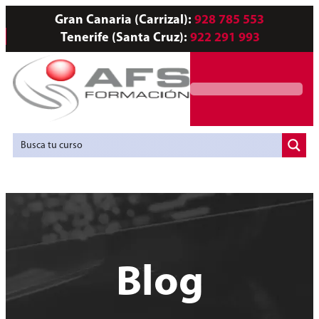
Gran Canaria (Carrizal):
928 785 553
Tenerife (Santa Cruz):
922 291 993
Servicios a Empresas
Agencia de Colocación
Blog