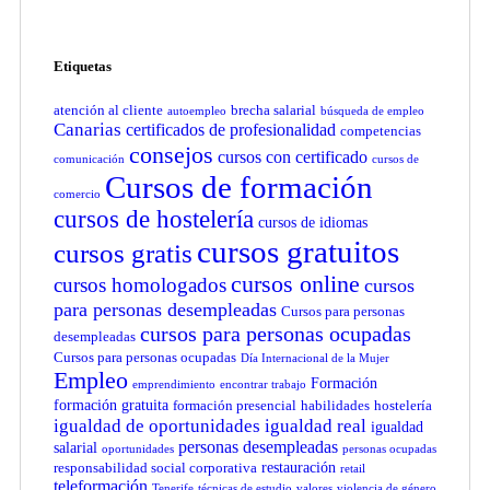
Etiquetas
atención al cliente
brecha salarial
autoempleo
búsqueda de empleo
Canarias
certificados de profesionalidad
competencias
consejos
cursos con certificado
comunicación
cursos de
Cursos de formación
comercio
cursos de hostelería
cursos de idiomas
cursos gratuitos
cursos gratis
cursos online
cursos homologados
cursos
para personas desempleadas
Cursos para personas
cursos para personas ocupadas
desempleadas
Cursos para personas ocupadas
Día Internacional de la Mujer
Empleo
Formación
emprendimiento
encontrar trabajo
formación gratuita
formación presencial
habilidades
hostelería
igualdad de oportunidades
igualdad real
igualdad
personas desempleadas
salarial
oportunidades
personas ocupadas
restauración
responsabilidad social corporativa
retail
teleformación
Tenerife
técnicas de estudio
valores
violencia de género