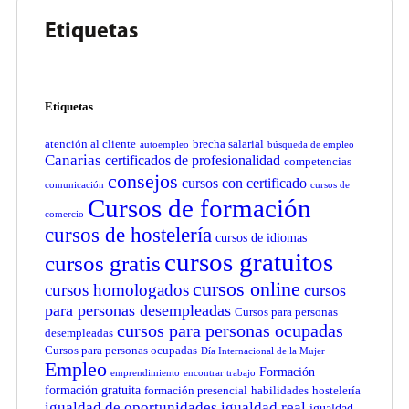
Etiquetas
Etiquetas
atención al cliente
brecha salarial
autoempleo
búsqueda de empleo
Canarias
certificados de profesionalidad
competencias
consejos
cursos con certificado
comunicación
cursos de
Cursos de formación
comercio
cursos de hostelería
cursos de idiomas
cursos gratuitos
cursos gratis
cursos online
cursos homologados
cursos
para personas desempleadas
Cursos para personas
cursos para personas ocupadas
desempleadas
Cursos para personas ocupadas
Día Internacional de la Mujer
Empleo
Formación
emprendimiento
encontrar trabajo
formación gratuita
formación presencial
habilidades
hostelería
igualdad de oportunidades
igualdad real
igualdad