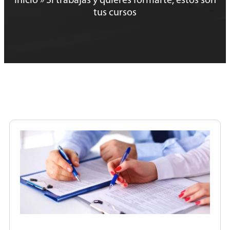
Inicio
»
Si trabajas y quieres formarte, éstos son
tus cursos