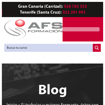
Gran Canaria (Carrizal):
928 785 553
Tenerife (Santa Cruz):
922 291 993
Servicios a Empresas
Agencia de Colocación
Blog