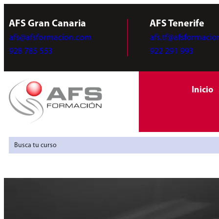
AFS Gran Canaria
AFS Tenerife
afs@afsformacion.com
afs.tf@afsformaci
928 785 553
922 291 993
Inicio